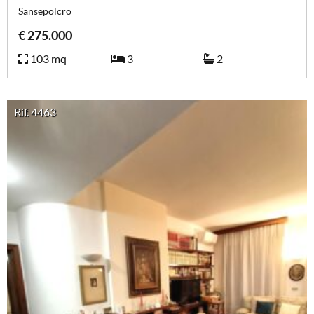
Sansepolcro
€ 275.000
103 mq
3
2
Rif. 4463