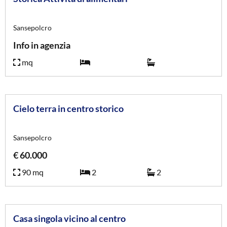
Sansepolcro
Info in agenzia
mq
Rif. 4430
Cielo terra in centro storico
Sansepolcro
€ 60.000
90 mq
2
2
Rif. 4425
Casa singola vicino al centro