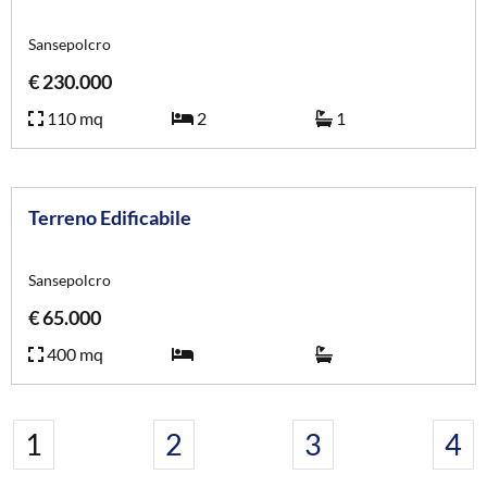
Sansepolcro
€ 230.000
110 mq
2
1
Rif. 4421
Terreno Edificabile
Sansepolcro
€ 65.000
400 mq
1
2
3
4