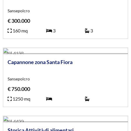
Sansepolcro
€ 300.000
160 mq
3
3
Rif. 4198
Capannone zona Santa Fiora
Sansepolcro
€ 750.000
1250 mq
Rif. 4429
Storica Attività di alimentari