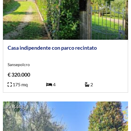
Casa indipendente con parco recintato
Sansepolcro
€ 320.000
175 mq
4
2
Rif. 4443