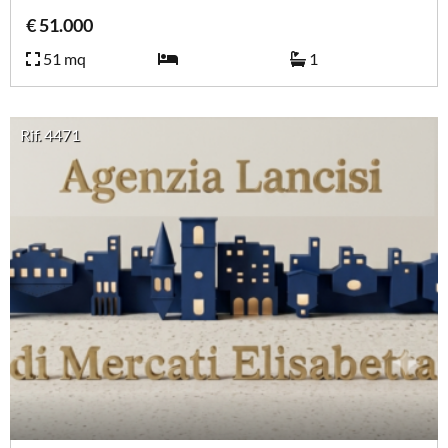
€ 51.000
51 mq
1
Rif. 4471