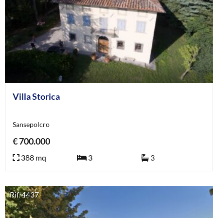
Villa Storica
Sansepolcro
€ 700.000
388 mq
3
3
Rif. 4437