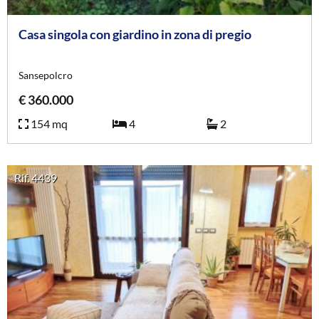
Casa singola con giardino in zona di pregio
Sansepolcro
€ 360.000
154 mq
4
2
Rif. 4439