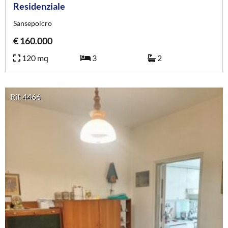
Residenziale
Sansepolcro
€ 160.000
120 mq
3
2
Rif. 4466