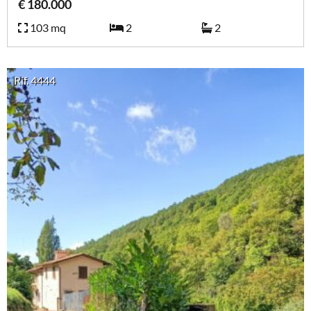
€ 180.000
103 mq
2
2
Rif. 4444